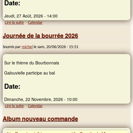
Date:
Jeudi, 27 Août, 2026 - 14:00
Lire la suite
de Stage Grain de son (G)
Calendar
Journée de la bourrée 2026
Soumis par
michel
le
sam, 20/06/2026 - 15:51
Sur le thème du Bourbonnais
Galouvielle participe au bal
Date:
Dimanche, 22 Novembre, 2026 - 10:00
Lire la suite
de Journée de la bourrée 2026
Calendar
Album nouveau commande