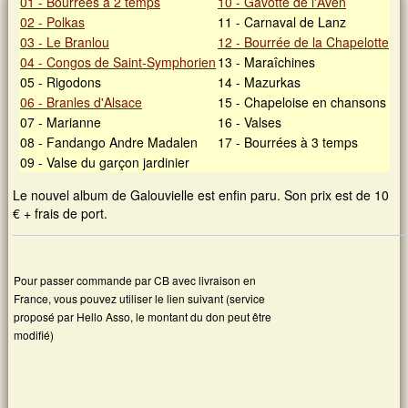
01 - Bourrées à 2 temps
10 - Gavotte de l'Aven
02 - Polkas
11 - Carnaval de Lanz
03 - Le Branlou
12 - Bourrée de la Chapelotte
04 - Congos de Saint-Symphorien
13 - Maraîchines
05 - Rigodons
14 - Mazurkas
06 - Branles d'Alsace
15 - Chapeloise en chansons
07 - Marianne
16 - Valses
08 - Fandango Andre Madalen
17 - Bourrées à 3 temps
09 - Valse du garçon jardinier
Le nouvel album de Galouvielle est enfin paru. Son prix est de 10
€ + frais de port.
Pour passer commande par CB avec livraison en
France, vous pouvez utiliser le lien suivant (service
proposé par Hello Asso, le montant du don peut être
modifié)