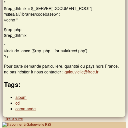
";
$rep_dhtmlx = $_SERVER['DOCUMENT_ROOT'] .
'/sites/all/libraries/codebase5/' ;
//echo "
$rep_php
$rep_dhtmlx
";
//include_once ($rep_php . 'formulairecd.php');
?>
Pour toute demande particulière, quantité ou pays hors France,
ne pas hésiter à nous contacter :
galouvielle@free.fr
Tags:
album
cd
commande
Lire la suite
de Album nouveau commande