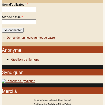
Nom d'utilisateur
*
Connexion membre
Mot de passe
*
Demander un nouveau mot de passe
Anonyme
Gestion de fichiers
Syndiquer
Merci à
Infographie par Galoudid (Didier Peinoit)
Ouèbemestre, Drplalixus (Michel Bellon)