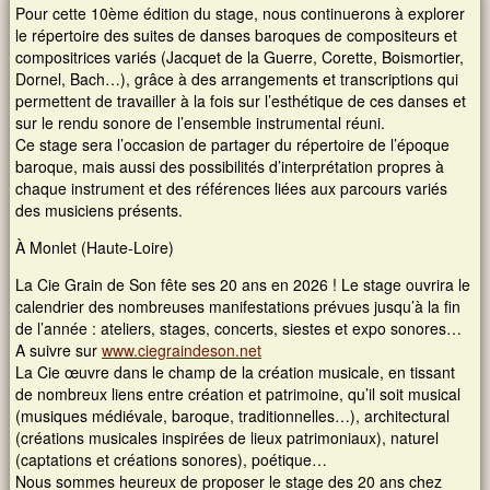
Pour cette 10ème édition du stage, nous continuerons à explorer
le répertoire des suites de danses baroques de compositeurs et
Images et musiques
compositrices variés (Jacquet de la Guerre, Corette, Boismortier,
Dornel, Bach…), grâce à des arrangements et transcriptions qui
permettent de travailler à la fois sur l’esthétique de ces danses et
Liens
sur le rendu sonore de l’ensemble instrumental réuni.
Ce stage sera l’occasion de partager du répertoire de l’époque
Contacts
baroque, mais aussi des possibilités d’interprétation propres à
chaque instrument et des références liées aux parcours variés
des musiciens présents.
Connexion
À Monlet (Haute-Loire)
Rechercher
La Cie Grain de Son fête ses 20 ans en 2026 ! Le stage ouvrira le
calendrier des nombreuses manifestations prévues jusqu’à la fin
de l’année : ateliers, stages, concerts, siestes et expo sonores…
A suivre sur
www.ciegraindeson.net
La Cie œuvre dans le champ de la création musicale, en tissant
de nombreux liens entre création et patrimoine, qu’il soit musical
(musiques médiévale, baroque, traditionnelles…), architectural
(créations musicales inspirées de lieux patrimoniaux), naturel
(captations et créations sonores), poétique…
Nous sommes heureux de proposer le stage des 20 ans chez