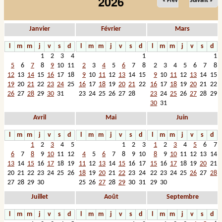
2026
« Prev
Suivant »
Images et musiques
Janvier
Février
Mars
l
m
m
j
v
s
d
l
m
m
j
v
s
d
l
m
m
j
v
s
d
Liens
1
2
3
4
1
1
5
6
7
8
9
10
11
2
3
4
5
6
7
8
2
3
4
5
6
7
8
Contacts
12
13
14
15
16
17
18
9
10
11
12
13
14
15
9
10
11
12
13
14
15
19
20
21
22
23
24
25
16
17
18
19
20
21
22
16
17
18
19
20
21
22
26
27
28
29
30
31
23
24
25
26
27
28
23
24
25
26
27
28
29
Connexion
30
31
Avril
Mai
Juin
Rechercher
l
m
m
j
v
s
d
l
m
m
j
v
s
d
l
m
m
j
v
s
d
1
2
3
4
5
1
2
3
1
2
3
4
5
6
7
6
7
8
9
10
11
12
4
5
6
7
8
9
10
8
9
10
11
12
13
14
13
14
15
16
17
18
19
11
12
13
14
15
16
17
15
16
17
18
19
20
21
20
21
22
23
24
25
26
18
19
20
21
22
23
24
22
23
24
25
26
27
28
27
28
29
30
25
26
27
28
29
30
31
29
30
Juillet
Août
Septembre
l
m
m
j
v
s
d
l
m
m
j
v
s
d
l
m
m
j
v
s
d