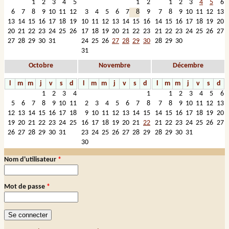
1
2
3
4
5
1
2
1
2
3
4
5
6
6
7
8
9
10
11
12
3
4
5
6
7
8
9
7
8
9
10
11
12
13
13
14
15
16
17
18
19
10
11
12
13
14
15
16
14
15
16
17
18
19
20
20
21
22
23
24
25
26
17
18
19
20
21
22
23
21
22
23
24
25
26
27
27
28
29
30
31
24
25
26
27
28
29
30
28
29
30
31
Octobre
Novembre
Décembre
l
m
m
j
v
s
d
l
m
m
j
v
s
d
l
m
m
j
v
s
d
1
2
3
4
1
1
2
3
4
5
6
5
6
7
8
9
10
11
2
3
4
5
6
7
8
7
8
9
10
11
12
13
12
13
14
15
16
17
18
9
10
11
12
13
14
15
14
15
16
17
18
19
20
19
20
21
22
23
24
25
16
17
18
19
20
21
22
21
22
23
24
25
26
27
26
27
28
29
30
31
23
24
25
26
27
28
29
28
29
30
31
30
Nom d'utilisateur
*
Connexion membre
Mot de passe
*