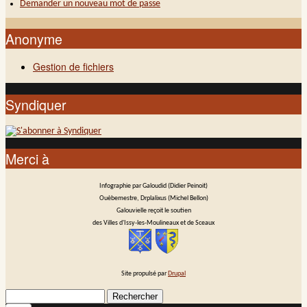
Demander un nouveau mot de passe
Anonyme
Gestion de fichiers
Syndiquer
Merci à
Infographie par Galoudid (Didier Peinoit)
Ouèbemestre, Drplalixus (Michel Bellon)
Galouvielle reçoit le soutien
des Villes d'Issy-les-Moulineaux et de Sceaux
Site propulsé par
Drupal
Rechercher