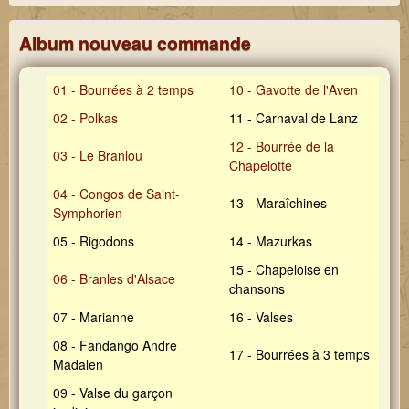
Jour
de l
Album nouveau commande
bou
202
01 - Bourrées à 2 temps
10 - Gavotte de l'Aven
02 - Polkas
11 - Carnaval de Lanz
12 - Bourrée de la
03 - Le Branlou
Chapelotte
04 - Congos de Saint-
13 - Maraîchines
Symphorien
05 - Rigodons
14 - Mazurkas
15 - Chapeloise en
06 - Branles d'Alsace
chansons
07 - Marianne
16 - Valses
08 - Fandango Andre
17 - Bourrées à 3 temps
Madalen
09 - Valse du garçon