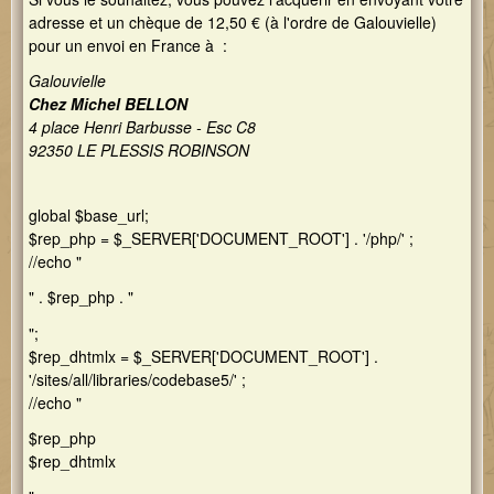
adresse et un chèque de 12,50 € (à l'ordre de Galouvielle)
pour un envoi en France à :
Galouvielle
Chez Michel BELLON
4 place Henri Barbusse - Esc C8
92350 LE PLESSIS ROBINSON
global $base_url;
$rep_php = $_SERVER['DOCUMENT_ROOT'] . '/php/' ;
//echo "
" . $rep_php . "
";
$rep_dhtmlx = $_SERVER['DOCUMENT_ROOT'] .
'/sites/all/libraries/codebase5/' ;
//echo "
$rep_php
$rep_dhtmlx