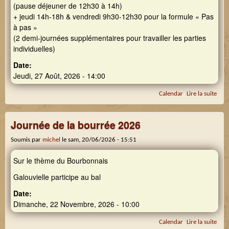
(pause déjeuner de 12h30 à 14h)
+ jeudi 14h-18h & vendredi 9h30-12h30 pour la formule « Pas
à pas »
(2 demi-journées supplémentaires pour travailler les parties
individuelles)
Date:
Jeudi, 27 Août, 2026 - 14:00
Calendar
Lire la suite
de
Stag
Grai
Journée de la bourrée 2026
de
son
Soumis par
michel
le
sam, 20/06/2026 - 15:51
(G)
Sur le thème du Bourbonnais
Galouvielle participe au bal
Date:
Dimanche, 22 Novembre, 2026 - 10:00
Calendar
Lire la suite
de