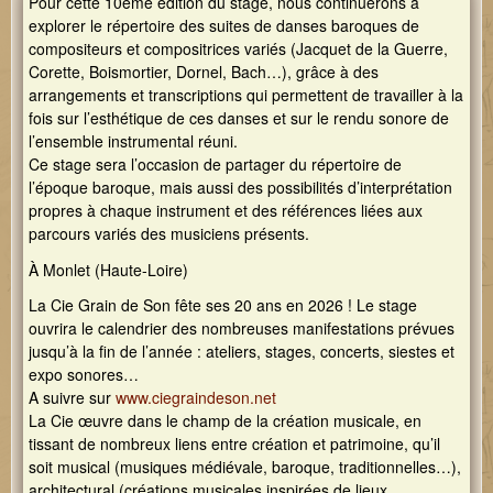
Nom d'utilisateur
Pour cette 10ème édition du stage, nous continuerons à
CONNEXION MEMBRE
Concert des 20 ans
explorer le répertoire des suites de danses baroques de
Les 20 ans de Galouvielle en images
Rechercher
compositeurs et compositrices variés (Jacquet de la Guerre,
Mot de passe
Formulaire de recherche
Corette, Boismortier, Dornel, Bach…), grâce à des
arrangements et transcriptions qui permettent de travailler à la
Demander un nouveau mot de passe
fois sur l’esthétique de ces danses et sur le rendu sonore de
l’ensemble instrumental réuni.
Ce stage sera l’occasion de partager du répertoire de
l’époque baroque, mais aussi des possibilités d’interprétation
propres à chaque instrument et des références liées aux
parcours variés des musiciens présents.
À Monlet (Haute-Loire)
La Cie Grain de Son fête ses 20 ans en 2026 ! Le stage
ouvrira le calendrier des nombreuses manifestations prévues
jusqu’à la fin de l’année : ateliers, stages, concerts, siestes et
expo sonores…
A suivre sur
www.ciegraindeson.net
La Cie œuvre dans le champ de la création musicale, en
tissant de nombreux liens entre création et patrimoine, qu’il
soit musical (musiques médiévale, baroque, traditionnelles…),
architectural (créations musicales inspirées de lieux