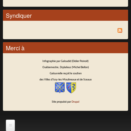
Syndiquer
Merci à
Infographie par Galoudid (Didier Peinoit)
Ouèbemestre, Drplalixus (Michel Bellon)
Galouvielle reçoit le soutien
des Villes d'Issy-les-Moulineaux et de Sceaux
Site propulsé par
Drupal