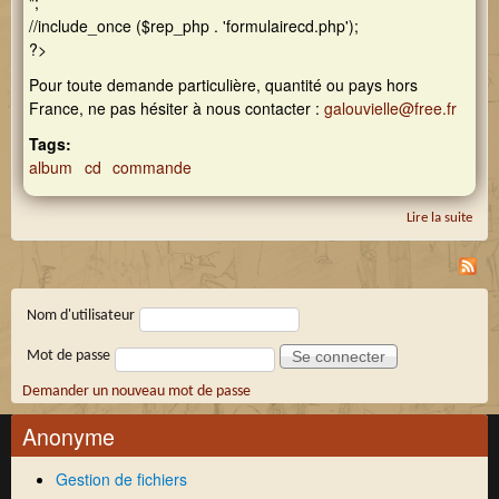
";
//include_once ($rep_php . 'formulairecd.php');
?>
Pour toute demande particulière, quantité ou pays hors
France, ne pas hésiter à nous contacter :
galouvielle@free.fr
Tags:
album
cd
commande
Lire la suite
de 
nou
com
Connexion membre
Nom d'utilisateur
Mot de passe
Demander un nouveau mot de passe
Anonyme
Gestion de fichiers