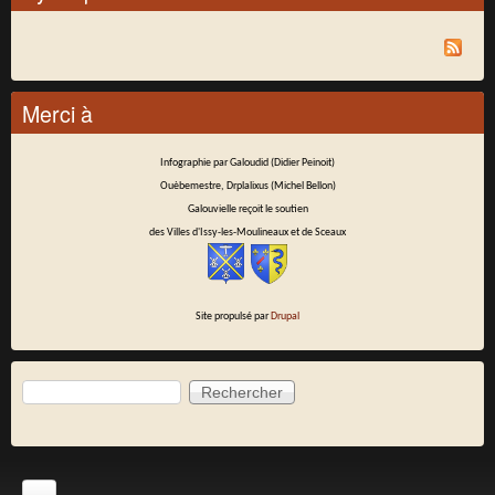
Merci à
Infographie par Galoudid (Didier Peinoit)
Ouèbemestre, Drplalixus (Michel Bellon)
Galouvielle reçoit le soutien
des Villes d'Issy-les-Moulineaux et de Sceaux
Site propulsé par
Drupal
Rechercher
Formulaire de recherche