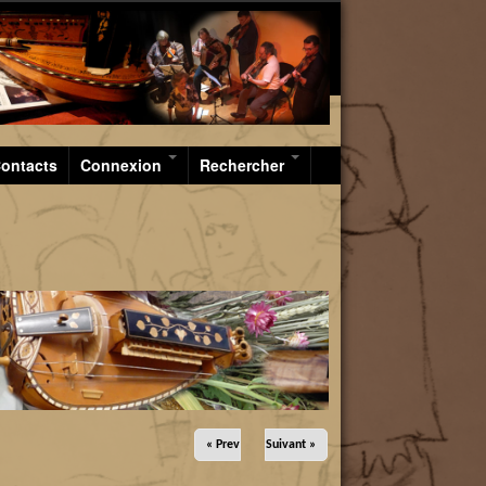
Galouviell
ontacts
Connexion
Rechercher
« Prev
Suivant »