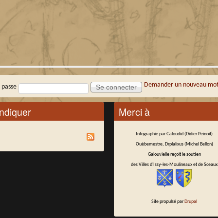
Demander un nouveau mot
 passe
ndiquer
Merci à
Infographie par Galoudid (Didier Peinoit)
Ouèbemestre, Drplalixus (Michel Bellon)
Galouvielle reçoit le soutien
des Villes d'Issy-les-Moulineaux et de Sceaux
Site propulsé par
Drupal