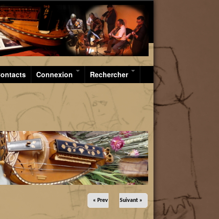
Galouviell
ontacts
Connexion
Rechercher
« Prev
Suivant »