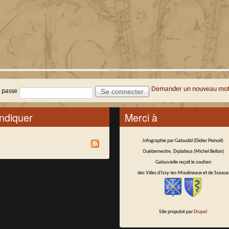
Demander un nouveau mot
 passe
ndiquer
Merci à
Infographie par Galoudid (Didier Peinoit)
Ouèbemestre, Drplalixus (Michel Bellon)
Galouvielle reçoit le soutien
des Villes d'Issy-les-Moulineaux et de Sceaux
Site propulsé par
Drupal