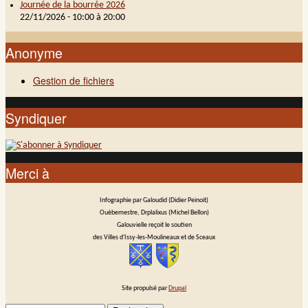
Journée de la bourrée 2026
22/11/2026 -
10:00
à
20:00
Anonyme
Gestion de fichiers
Syndiquer
Merci à
Infographie par Galoudid (Didier Peinoit)
Ouèbemestre, Drplalixus (Michel Bellon)
Galouvielle reçoit le soutien
des Villes d'Issy-les-Moulineaux et de Sceaux
Site propulsé par
Drupal