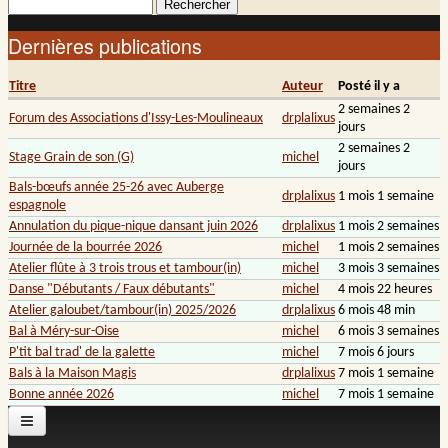
Rechercher
Formulaire de recherche
Dernières publications
Titre
Auteur
Posté il y a
2 semaines 2
Forum des Associations d'Issy-Les-Moulineaux
drplalixus
jours
2 semaines 2
Stage Grain de son (G)
michel
jours
Bals-bœufs année 25-26 avec Auberge
drplalixus
1 mois 1 semaine
espagnole
Annulation du pique-nique dansant juin 2026
drplalixus
1 mois 2 semaines
Journée de la bourrée 2026
michel
1 mois 2 semaines
Atelier flûte à 3 trois trous et tambour(in)
michel
3 mois 3 semaines
Danse "Débutants / Faux débutants"
michel
4 mois 22 heures
Atelier galoubet/tambour(in) 2025/2026
drplalixus
6 mois 48 min
Bal à Méry-sur-Oise
michel
6 mois 3 semaines
P'tit bal trad' de la galette
michel
7 mois 6 jours
Bals à la Maison Magis
drplalixus
7 mois 1 semaine
Bonne année 2026
michel
7 mois 1 semaine