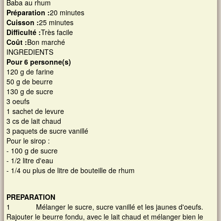
Baba au rhum
Préparation :
20 minutes
Cuisson :
25 minutes
Images et musiques
Difficulté :
Très facile
Coût :
Bon marché
Liens
INGREDIENTS
Pour 6 personne(s)
120 g de farine
Contacts
50 g de beurre
130 g de sucre
Connexion
3 oeufs
1 sachet de levure
3 cs de lait chaud
Rechercher
3 paquets de sucre vanillé
Pour le sirop :
- 100 g de sucre
- 1/2 litre d'eau
- 1/4 ou plus de litre de bouteille de rhum
PREPARATION
1 Mélanger le sucre, sucre vanillé et les jaunes d'oeufs.
Rajouter le beurre fondu, avec le lait chaud et mélanger bien le