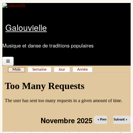
Aller au contenu principal
Galouvielle
Musique et danse de traditions populaires
Mois
(onglet actif)
Semaine
Jour
Année
Accueil
Présentation
Calendrier
Les ateliers
Novembre 2025
« Prev
Suivant »
Documents