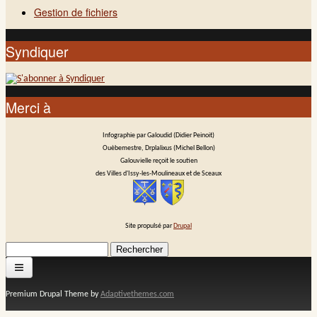
Gestion de fichiers
Syndiquer
Merci à
Infographie par Galoudid (Didier Peinoit)
Ouèbemestre, Drplalixus (Michel Bellon)
Galouvielle reçoit le soutien
des Villes d'Issy-les-Moulineaux et de Sceaux
Site propulsé par
Drupal
Rechercher
Formulaire de recherche
Premium Drupal Theme by
Adaptivethemes.com