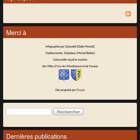
Merci à
Infographie par Galoudid (Didier Peinoit)
Ouèbemestre, Drplalixus (Michel Bellon)
Galouvielle reçoit le soutien
des Villes d'Issy-les-Moulineaux et de Sceaux
Site propulsé par
Drupal
Rechercher
Formulaire de recherche
Dernières publications