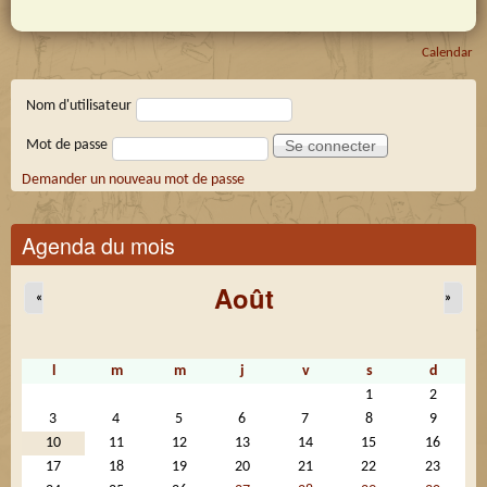
Calendar
Connexion membre
Nom d'utilisateur
Mot de passe
Demander un nouveau mot de passe
Agenda du mois
Août
«
»
l
m
m
j
v
s
d
1
2
3
4
5
6
7
8
9
10
11
12
13
14
15
16
17
18
19
20
21
22
23