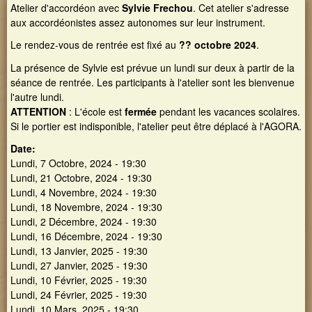
Nom d'utilisateur
CONNEXION MEMBRE
Concert des 20 ans
Atelier d'accordéon avec
Sylvie Frechou
. Cet atelier s'adresse
Les 20 ans de Galouvielle en images
aux accordéonistes assez autonomes sur leur instrument.
Rechercher
Mot de passe
Formulaire de recherche
Le rendez-vous de rentrée est fixé au
?? octobre 2024
.
Demander un nouveau mot de passe
La présence de Sylvie est prévue un lundi sur deux à partir de la
séance de rentrée. Les participants à l'atelier sont les bienvenue
l'autre lundi.
ATTENTION
: L'école est
fermée
pendant les vacances scolaires.
Si le portier est indisponible, l'atelier peut être déplacé à l'AGORA.
Date:
Lundi, 7 Octobre, 2024 - 19:30
Lundi, 21 Octobre, 2024 - 19:30
Lundi, 4 Novembre, 2024 - 19:30
Lundi, 18 Novembre, 2024 - 19:30
Lundi, 2 Décembre, 2024 - 19:30
Lundi, 16 Décembre, 2024 - 19:30
Lundi, 13 Janvier, 2025 - 19:30
Lundi, 27 Janvier, 2025 - 19:30
Lundi, 10 Février, 2025 - 19:30
Lundi, 24 Février, 2025 - 19:30
Lundi, 10 Mars, 2025 - 19:30