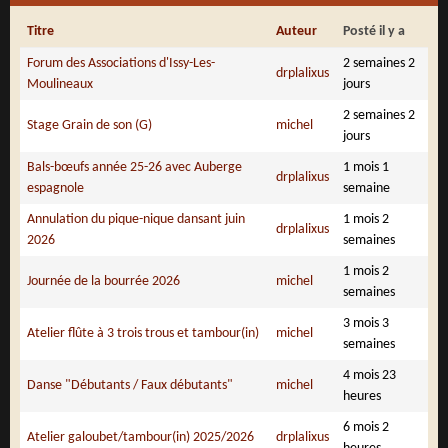
Titre
Auteur
Posté il y a
Forum des Associations d'Issy-Les-
2 semaines 2
drplalixus
Moulineaux
jours
2 semaines 2
Stage Grain de son (G)
michel
jours
Bals-bœufs année 25-26 avec Auberge
1 mois 1
drplalixus
espagnole
semaine
Annulation du pique-nique dansant juin
1 mois 2
drplalixus
2026
semaines
1 mois 2
Journée de la bourrée 2026
michel
semaines
3 mois 3
Atelier flûte à 3 trois trous et tambour(in)
michel
semaines
4 mois 23
Danse "Débutants / Faux débutants"
michel
heures
6 mois 2
Atelier galoubet/tambour(in) 2025/2026
drplalixus