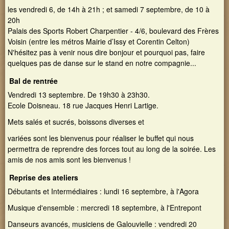
Nom d'utilisateur
CONNEXION MEMBRE
Concert des 20 ans
les vendredi 6, de 14h à 21h ; et samedi 7 septembre, de 10 à
Les 20 ans de Galouvielle en images
Rechercher
20h
Mot de passe
Formulaire de recherche
Palais des Sports Robert Charpentier - 4/6, boulevard des Frères
Voisin (entre les métros Mairie d’Issy et Corentin Celton)
Demander un nouveau mot de passe
N'hésitez pas à venir nous dire bonjour et pourquoi pas, faire
quelques pas de danse sur le stand en notre compagnie...
Bal de rentrée
Vendredi 13 septembre. De 19h30 à 23h30.
Ecole Doisneau. 18 rue Jacques Henri Lartige.
Mets salés et sucrés, boissons diverses et
variées sont les bienvenus pour réaliser le buffet qui nous
permettra de reprendre des forces tout au long de la soirée. Les
amis de nos amis sont les bienvenus !
Reprise des ateliers
Débutants et Intermédiaires : lundi 16 septembre, à l'Agora
Musique d'ensemble : mercredi 18 septembre, à l'Entrepont
Danseurs avancés, musiciens de Galouvielle : vendredi 20