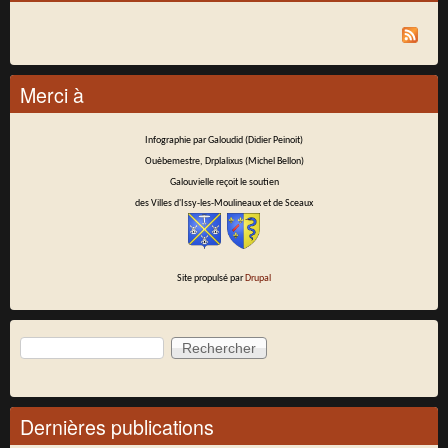
Merci à
Infographie par Galoudid (Didier Peinoit)
Ouèbemestre, Drplalixus (Michel Bellon)
Galouvielle reçoit le soutien
des Villes d'Issy-les-Moulineaux et de Sceaux
Site propulsé par
Drupal
Rechercher
Formulaire de recherche
Dernières publications