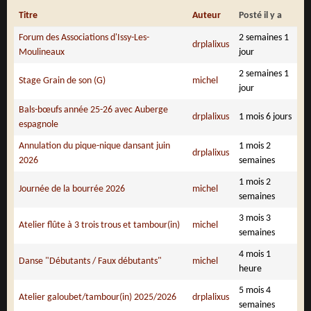
Titre
Auteur
Posté il y a
Forum des Associations d'Issy-Les-
2 semaines 1
drplalixus
Moulineaux
jour
2 semaines 1
Stage Grain de son (G)
michel
jour
Bals-bœufs année 25-26 avec Auberge
drplalixus
1 mois 6 jours
espagnole
Annulation du pique-nique dansant juin
1 mois 2
drplalixus
2026
semaines
1 mois 2
Journée de la bourrée 2026
michel
semaines
3 mois 3
Atelier flûte à 3 trois trous et tambour(in)
michel
semaines
4 mois 1
Danse "Débutants / Faux débutants"
michel
heure
5 mois 4
Atelier galoubet/tambour(in) 2025/2026
drplalixus
semaines