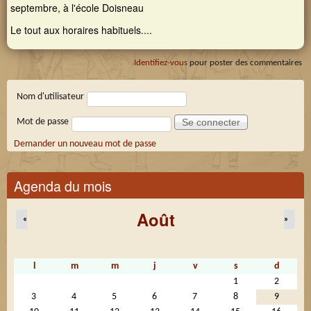
septembre, à l'école Doisneau
Le tout aux horaires habituels....
Identifiez-vous
pour poster des commentaires
Connexion membre
Nom d'utilisateur
Mot de passe
Demander un nouveau mot de passe
Agenda du mois
Août
«
»
l
m
m
j
v
s
d
1
2
3
4
5
6
7
8
9